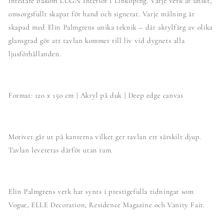
inredare bakom LUGN Interiör i Linköping. Varje verk är unikt,
omsorgsfullt skapat för hand och signerat. Varje målning är
skapad med Elin Palmgrens unika teknik – där akrylfärg av olika
glansgrad gör att tavlan kommer till liv vid dygnets alla
ljusförhållanden.
Format: 120 x 150 cm | Akryl på duk | Deep edge canvas
Motivet går ut på kanterna vilket ger tavlan ett särskilt djup.
Tavlan levereras därför utan ram.
Elin Palmgrens verk har synts i prestigefulla tidningar som
Vogue, ELLE Decoration, Residence Magazine och Vanity Fair.