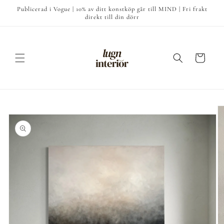
vidare
Publicerad i Vogue | 10% av ditt konstköp går till MIND | Fri frakt
till
direkt till din dörr
innehåll
Varukorg
å vidare till
roduktinformation