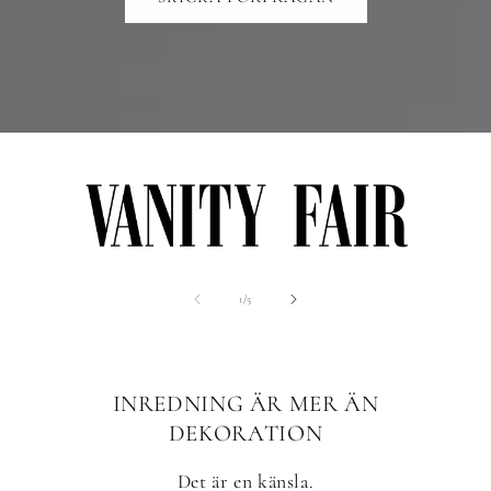
av
1
/
5
INREDNING ÄR MER ÄN
DEKORATION
Det är en känsla.