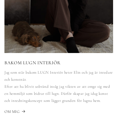
BAKOM LUGN INTERIÖR
Jag som står bakom LUGN Interiör heter Elin och jag är inredare
och konstnär.
Efter att ha blivit utbränd insåg jag vikten av att omge sig med
en hemmiljö som bidrar till lugn. Därför skapar jag idag konst
och inredningskoncept som lägger grunden för lugna hem.
OM MIG