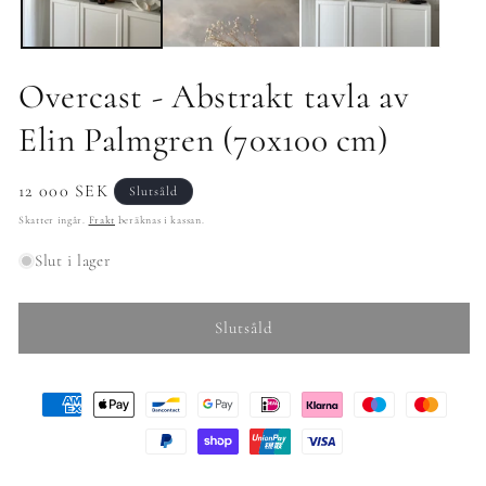
Overcast - Abstrakt tavla av
Elin Palmgren (70x100 cm)
Ordinarie
12 000 SEK
Slutsåld
pris
Skatter ingår.
Frakt
beräknas i kassan.
Slut i lager
Slutsåld