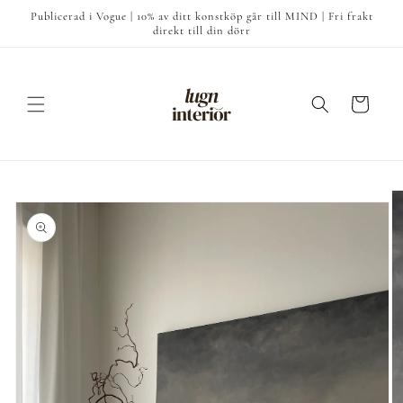
vidare
Publicerad i Vogue | 10% av ditt konstköp går till MIND | Fri frakt
till
direkt till din dörr
innehåll
Varukorg
å vidare till
roduktinformation