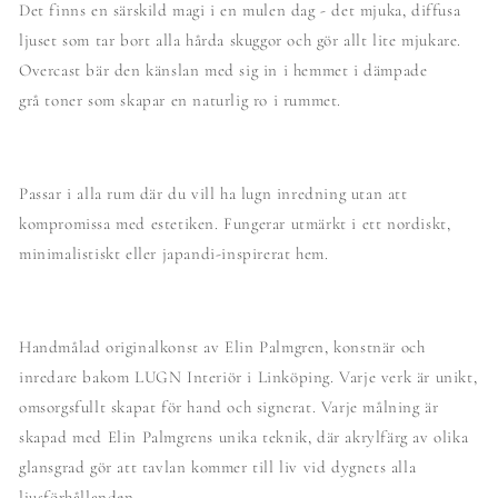
Det finns en särskild magi i en mulen dag - det mjuka, diffusa
ljuset som tar bort alla hårda skuggor och gör allt lite mjukare.
Overcast bär den känslan med sig in i hemmet i dämpade
grå toner som skapar en naturlig ro i rummet.
Passar i alla rum där du vill ha lugn inredning utan att
kompromissa med estetiken. Fungerar utmärkt i ett nordiskt,
minimalistiskt eller japandi-inspirerat hem.
Handmålad originalkonst av Elin Palmgren, konstnär och
inredare bakom LUGN Interiör i Linköping. Varje verk är unikt,
omsorgsfullt skapat för hand och signerat. Varje målning är
skapad med Elin Palmgrens unika teknik, där akrylfärg av olika
glansgrad gör att tavlan kommer till liv vid dygnets alla
ljusförhållanden.