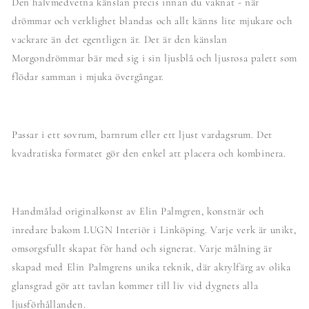
Den halvmedvetna känslan precis innan du vaknat - när
drömmar och verklighet blandas och allt känns lite mjukare och
vackrare än det egentligen är. Det är den känslan
Morgondrömmar bär med sig i sin ljusblå och ljusrosa palett som
flödar samman i mjuka övergångar.
Passar i ett sovrum, barnrum eller ett ljust vardagsrum. Det
kvadratiska formatet gör den enkel att placera och kombinera.
Handmålad originalkonst av Elin Palmgren, konstnär och
inredare bakom LUGN Interiör i Linköping. Varje verk är unikt,
omsorgsfullt skapat för hand och signerat. Varje målning är
skapad med Elin Palmgrens unika teknik, där akrylfärg av olika
glansgrad gör att tavlan kommer till liv vid dygnets alla
ljusförhållanden.