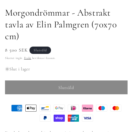
Morgondrömmar - Abstrakt
tavla av Elin Palmgren (70x70
cm)
Ordinarie
8 500 SEK
Slutsåld
pris
Skatter ingår.
Frakt
beräknas i kassan.
Slut i lager
Slutsåld