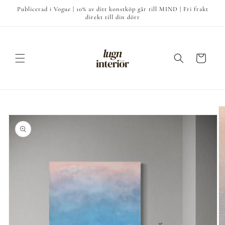
vidare
Publicerad i Vogue | 10% av ditt konstköp går till MIND | Fri frakt
till
direkt till din dörr
innehåll
Varukorg
å vidare till
roduktinformation