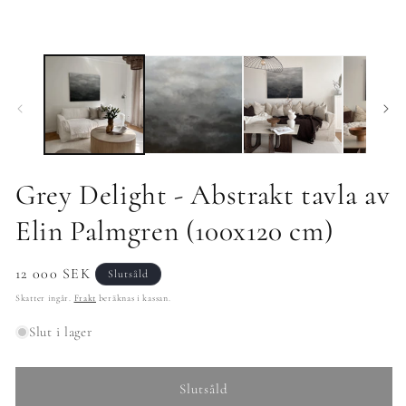
modalfönster
Grey Delight - Abstrakt tavla av
Elin Palmgren (100x120 cm)
Ordinarie
12 000 SEK
Slutsåld
pris
Skatter ingår.
Frakt
beräknas i kassan.
Slut i lager
Slutsåld