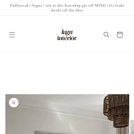
vidare
Publicerad i Vogue | 10% av ditt konstköp går till MIND | Fri frakt
till
direkt till din dörr
innehåll
Varukorg
å vidare till
roduktinformation