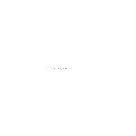
Land/Region
Sverige | SEK kr
Betalningsmetoder
© 2026,
LUGN Interiör
Powered by Shopify
Kontaktinformation
Återbetalningspolicy
Fraktpolicy
Integritetspolicy
Användarvillkor