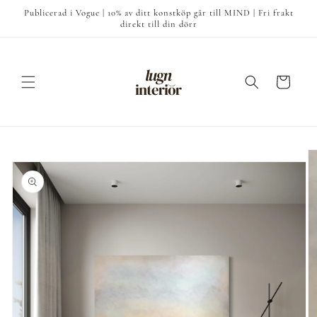
vidare
Publicerad i Vogue | 10% av ditt konstköp går till MIND | Fri frakt
till
direkt till din dörr
innehåll
Varukorg
å vidare till
roduktinformation