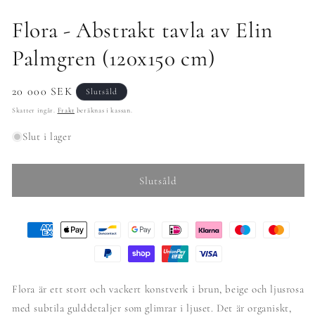
Flora - Abstrakt tavla av Elin
Palmgren (120x150 cm)
Ordinarie
20 000 SEK
Slutsåld
pris
Skatter ingår.
Frakt
beräknas i kassan.
Slut i lager
Slutsåld
Flora är ett stort och vackert konstverk i brun, beige och ljusrosa
med subtila gulddetaljer som glimrar i ljuset. Det är organiskt,