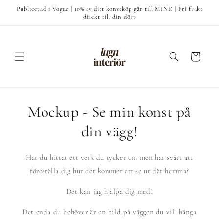
vidare
Publicerad i Vogue | 10% av ditt konstköp går till MIND | Fri frakt
till
direkt till din dörr
innehåll
Varukorg
Mockup - Se min konst på
din vägg!
Har du hittat ett verk du tycker om men har svårt att
föreställa dig hur det kommer att se ut där hemma?
Det kan jag hjälpa dig med!
Det enda du behöver är en bild på väggen du vill hänga