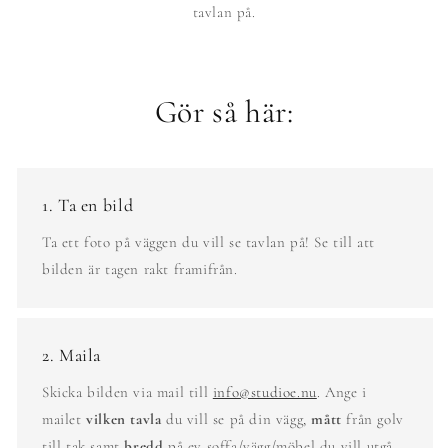
tavlan på.
Gör så här:
1. Ta en bild
Ta ett foto på väggen du vill se tavlan på! Se till att
bilden är tagen rakt framifrån.
2. Maila
Skicka bilden via mail till
info@studioe.nu
. Ange i
mailet
vilken tavla
du vill se på din vägg,
mått
från golv
till tak samt
bredd
på ev soffa/vägg/möbel du vill utgå